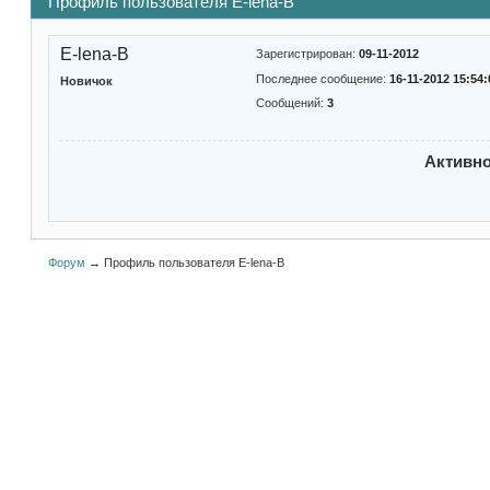
Профиль пользователя E-lena-B
E-lena-B
Зарегистрирован:
09-11-2012
Последнее сообщение:
16-11-2012 15:54:
Новичок
Сообщений:
3
Активн
Форум
→
Профиль пользователя E-lena-B