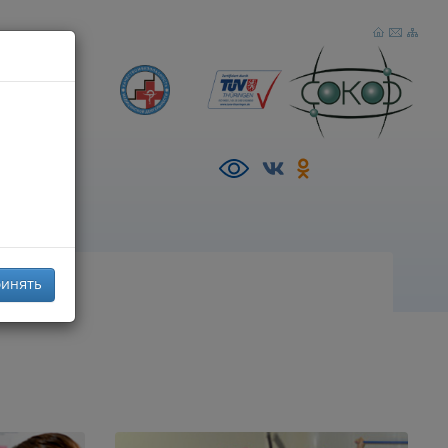
р),
AZ
инять