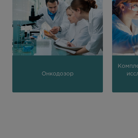
Компле
Онкодозор
исс