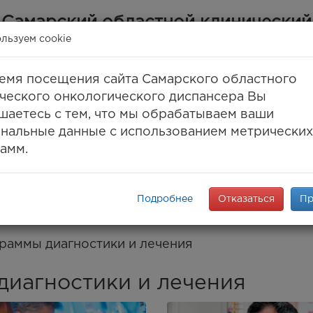
Самарский областной клинический
онкологический диспансер
льзуем cookie
(ГБУЗ СОКОД)
емя посещения сайта Самарского областного
Самара, ул. Солнечная, 50
ческого онкологического диспансера Вы
 (846) 30-777-30, 994-61-96
(единый call-цент
шаетесь с тем, что мы обрабатываем ваши
8 (846) 994-03-99
(факс)
нальные данные с использованием метрических
info@samaraonko.ru
амм.
onko.mz63.ru
ПАНСЕРЕ
КОНТАКТЫ
МЕДТУРИЗМ
ENG
K
Подробнее
Отказаться
Пр
раммы диагностики и лечения
иагностики и лечения