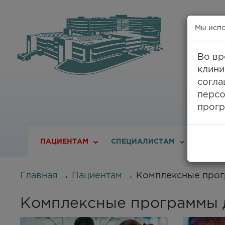
Мы испо
Во вр
клини
8
согла
персо
прогр
ПАЦИЕНТАМ
СПЕЦИАЛИСТАМ
О ДИС
Главная
→
Пациентам
→ Комплексные прог
Комплексные программы д