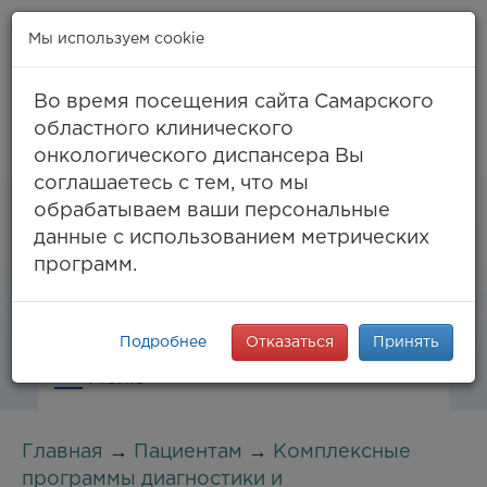
Мы используем cookie
Во время посещения сайта Самарского
областного клинического
онкологического диспансера Вы
Самара, ул. Солнечная, 50
соглашаетесь с тем, что мы
8 (846) 994-61-96
(тел. единый call-центр),
обрабатываем ваши персональные
994-03-99
факс
данные с использованием метрических
info@samaraonko.ru
программ.
Подробнее
Отказаться
Принять
Меню
Главная
→
Пациентам
→
Комплексные
программы диагностики и