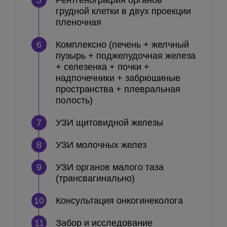
5
Рентгенография органов
грудной клетки в двух проекции
пленочная
6
Комплексно (печень + желчный
пузырь + поджелудочная железа
+ селезенка + почки +
надпочечники + забрюшиные
пространства + плевральная
полость)
7
УЗИ щитовидной железы
8
УЗИ молочных желез
9
УЗИ органов малого таза
(трансвагинально)
10
Консультация онкогинеколога
11
Забор и исследование