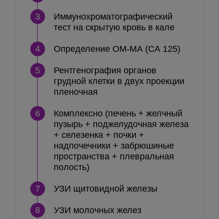
3
Иммунохроматографический
тест на скрытую кровь в кале
4
Определение ОМ-МА (СА 125)
5
Рентгенография органов
грудной клетки в двух проекции
пленочная
6
Комплексно (печень + желчный
пузырь + поджелудочная железа
+ селезенка + почки +
надпочечники + забрюшиные
пространства + плевральная
полость)
7
УЗИ щитовидной железы
8
УЗИ молочных желез