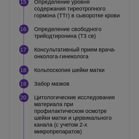
15
Определение уровня
содержания тиреотропного
гормона (ТТг) в сыворотке крови
16
Определение свободного
трийодтиронина (Т3 св)
17
Консультативный прием врача-
онколога-гинеколога
18
Кольпоскопия шейки матки
19
Забор мазков
20
Цитологические исследования
материала при
профилактическом осмотре
шейки матки и цервикального
канала (с учетом 2-х
микропрепаратов)