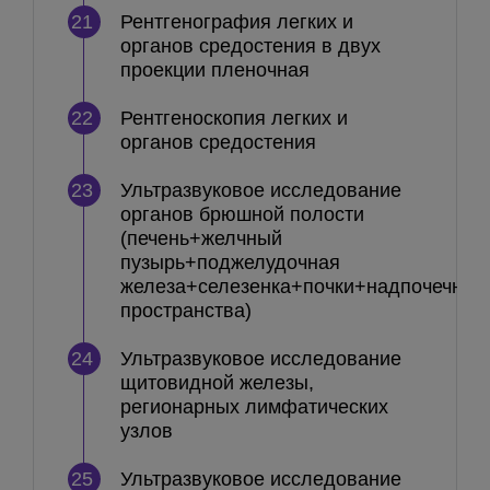
21
Рентгенография легких и
органов средостения в двух
проекции пленочная
22
Рентгеноскопия легких и
органов средостения
23
Ультразвуковое исследование
органов брюшной полости
(печень+желчный
пузырь+поджелудочная
железа+селезенка+почки+надпочечни
пространства)
24
Ультразвуковое исследование
щитовидной железы,
регионарных лимфатических
узлов
25
Ультразвуковое исследование