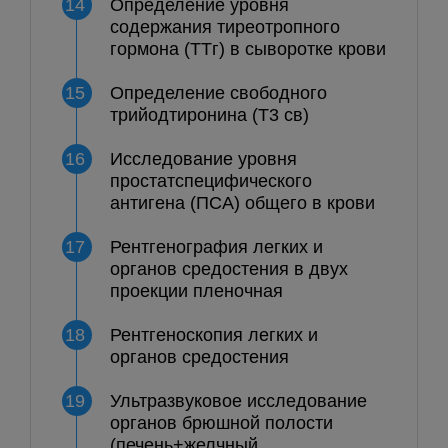
14
Определение уровня
содержания тиреотропного
гормона (ТТг) в сыворотке крови
15
Определение свободного
трийодтиронина (Т3 св)
16
Исследование уровня
простатспецифического
антигена (ПСА) общего в крови
17
Рентгенография легких и
органов средостения в двух
проекции пленочная
18
Рентгеноскопия легких и
органов средостения
19
Ультразвуковое исследование
органов брюшной полости
(печень+желчный