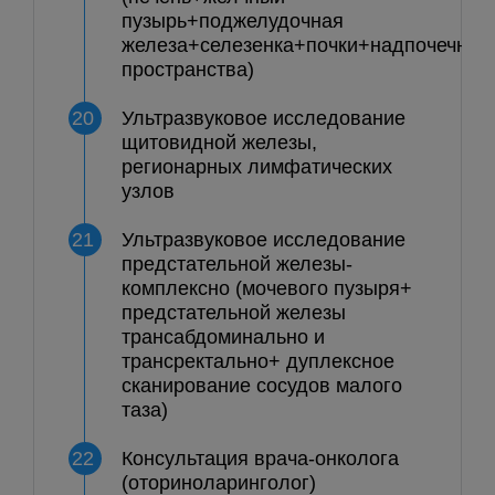
пузырь+поджелудочная
железа+селезенка+почки+надпочечни
пространства)
20
Ультразвуковое исследование
щитовидной железы,
регионарных лимфатических
узлов
21
Ультразвуковое исследование
предстательной железы-
комплексно (мочевого пузыря+
предстательной железы
трансабдоминально и
трансректально+ дуплексное
сканирование сосудов малого
таза)
22
Консультация врача-онколога
(оториноларинголог)