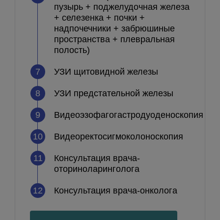
пузырь + поджелудочная железа
+ селезенка + почки +
надпочечники + забрюшиные
пространства + плевральная
полость)
7
УЗИ щитовидной железы
8
УЗИ предстательной железы
9
Видеоэзофагогастродуоденоскопия
10
Видеоректосигмоколоноскопия
11
Консультация врача-
оториноларинголога
12
Консультация врача-онколога