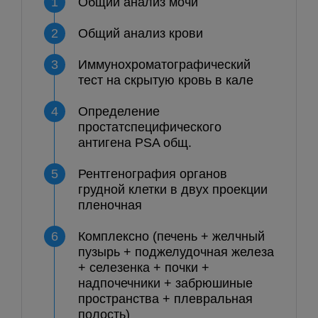
1
Общий анализ мочи
2
Общий анализ крови
3
Иммунохроматографический
тест на скрытую кровь в кале
4
Определение
простатспецифического
антигена PSA общ.
5
Рентгенография органов
грудной клетки в двух проекции
пленочная
6
Комплексно (печень + желчный
пузырь + поджелудочная железа
+ селезенка + почки +
надпочечники + забрюшиные
пространства + плевральная
полость)