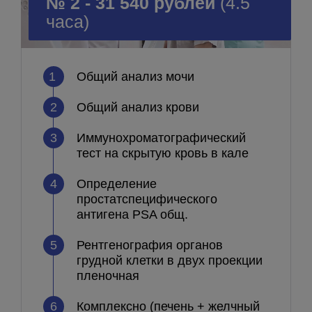
№ 2 - 31 540 рублей
(4.5
часа)
1
Общий анализ мочи
2
Общий анализ крови
3
Иммунохроматографический
тест на скрытую кровь в кале
4
Определение
простатспецифического
антигена PSA общ.
5
Рентгенография органов
грудной клетки в двух проекции
пленочная
6
Комплексно (печень + желчный