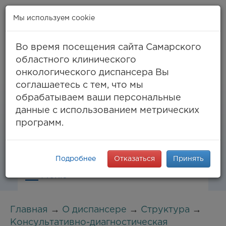
Мы используем cookie
Во время посещения сайта Самарского
областного клинического
онкологического диспансера Вы
Самара, ул. Солнечная, 50
соглашаетесь с тем, что мы
8 (846) 994-61-96
(тел. единый call-центр),
обрабатываем ваши персональные
994-03-99
факс
данные с использованием метрических
info@samaraonko.ru
программ.
Подробнее
Отказаться
Принять
Меню
Главная
→
О диспансере
→
Структура
→
Консультативно-диагностическая