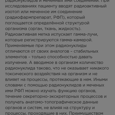
радионуклидов и меченных ими соединений. При
исследованиях пациенту вводят радиоактивный
изотоп или меченное им соединение
(радиофармпрепарат, РФП), который
поглощается определённой структурой
организма (орган, ткань, жидкость).
Радиоактивная метка испускает гамма-лучи,
которые регистрируются гамма-камерой.
Применяемые при этом радионуклиды
отличаются от своих аналогов – стабильных
элементов – только способностью давать
излучение. А вводимое в организм количество
радионуклида таково, что не оказывает никакого
токсического воздействия на организм и не
влияет на процессы, протекающие в нем. Иными
словами с помощью радионуклидов и меченых
ими РФП можно изучать функцию органов,
течение секреторно-экскреторных процессов и
получать анатомо-топографическое данные
органов и систем, не влияя на структуру и
процессы, проходящие в них. Преимуществом