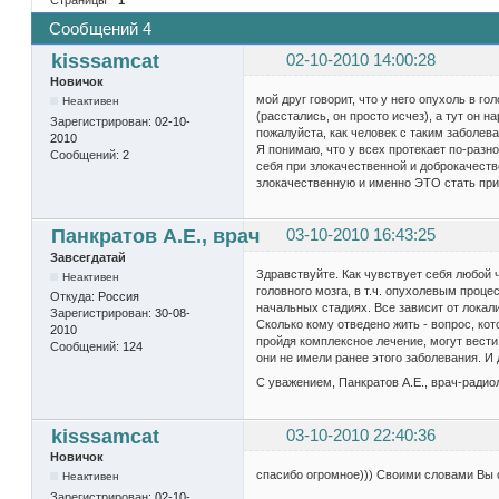
Сообщений 4
kisssamcat
02-10-2010 14:00:28
Новичок
мой друг говорит, что у него опухоль в го
Неактивен
(расстались, он просто исчез), а тут он 
Зарегистрирован:
02-10-
пожалуйста, как человек с таким заболев
2010
Я понимаю, что у всех протекает по-разно
Сообщений:
2
себя при злокачественной и доброкачеств
злокачественную и именно ЭТО стать прич
Панкратов А.Е., врач
03-10-2010 16:43:25
Завсегдатай
Здравствуйте. Как чувствует себя любой 
Неактивен
головного мозга, в т.ч. опухолевым проце
Откуда:
Россия
начальных стадиях. Все зависит от локали
Зарегистрирован:
30-08-
Сколько кому отведено жить - вопрос, ко
2010
пройдя комплексное лечение, могут вести
Сообщений:
124
они не имели ранее этого заболевания. И 
С уважением, Панкратов А.Е., врач-радио
kisssamcat
03-10-2010 22:40:36
Новичок
спасибо огромное))) Своими словами Вы оч
Неактивен
Зарегистрирован:
02-10-