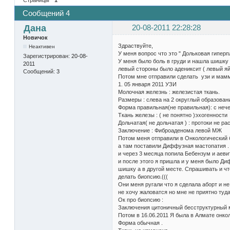
Сообщений 4
Дана
20-08-2011 22:28:28
Новичок
Здраствуйте,
Неактивен
У меня вопрос что это " Дольковая гипер
Зарегистрирован:
20-08-
У меня было боль в груди и нашла шишку 
2011
левый стороны было адениксит ( левый яй
Сообщений:
3
Потом мне отправили сделать узи и мам
1. 05 января 2011 УЗИ
Молочная железнь : железистая ткань.
Размеры : слева на 2 округлый образован
Форма правильная(не правильная): с неч
Ткань железы : ( не понятно )эхогенности
Дольчатая( не дольчатая ) : протоки не
Заключение : Фиброаденома левой МЖ
Потом меня отправили в Онкологический 
а там поставили Диффузная мастопатия .
и через 3 месяца попила Бебензум и аеви
и после этого я пришла и у меня было Д
шишку а в другой месте. Спрашивать и что
делать биопсию.(((
Они меня ругали что я сделала аборт и не
не хочу жаловатся но мне не приятно туда
Ок про биопсию :
Заключения цитоничный бесструктурный 
Потом в 16.06.2011 Я была в Алмате онко
Форма обычная .