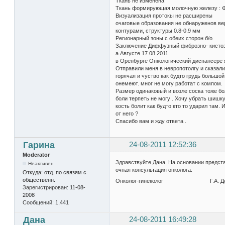
Ткань не изменена
Ткань формирующая молочную железу : 
Визуализация протокы не расширены
очаговые образования не обнаруженов ве
контурами, структуры 0.8-0.9 мм
Регионарный зоны с обеих сторон б/о
Заключение Диффузный фиброзно- кистоз
а Августе 17.08.2011
в Оренбурге Онкологический диспансере я
Отправили меня в невропотолгу и сказали
горячая и чуство как будто грудь большой
онемеют. мног не могу работат с компом. 
Размер одинаковый и возле соска тоже бол
боли терпеть не могу . Хочу убрать шишк
кость болит как будто кто то ударил там. 
от него ?
Спасибо вам и жду ответа .
Гарина
24-08-2011 12:52:36
Moderator
Здравствуйте Дана. На основании предст
Неактивен
очная консультация онколога.
Откуда:
отд. по связям с
общественн.
Онколог-гинеколог Г.А. Ден
Зарегистрирован:
11-08-
2008
Сообщений:
1,441
Дана
24-08-2011 16:49:28