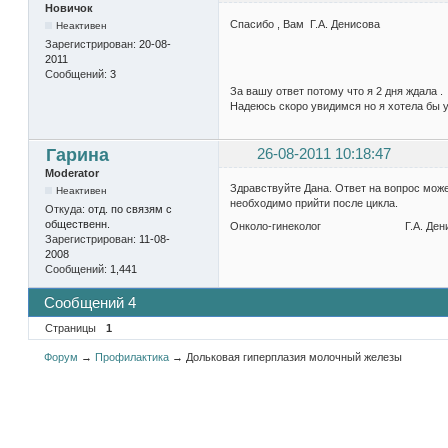
Новичок
Спасибо , Вам Г.А. Денисова
Неактивен
Зарегистрирован:
20-08-
2011
Сообщений:
3
За вашу ответ потому что я 2 дня ждала .
Надеюсь скоро увидимся но я хотела бы у
Гарина
26-08-2011 10:18:47
Moderator
Здравствуйте Дана. Ответ на вопрос может
Неактивен
необходимо прийти после цикла.
Откуда:
отд. по связям с
общественн.
Онколо-гинеколог Г.А. Дени
Зарегистрирован:
11-08-
2008
Сообщений:
1,441
Сообщений 4
Страницы
1
Форум
→
Профилактика
→
Дольковая гиперплазия молочный железы