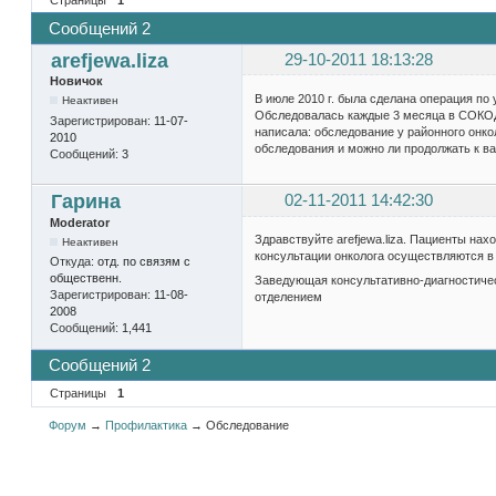
Сообщений 2
arefjewa.liza
29-10-2011 18:13:28
Новичок
В июле 2010 г. была сделана операция по
Неактивен
Обследовалась каждые 3 месяца в СОКОДе
Зарегистрирован:
11-07-
написала: обследование у районного онко
2010
обследования и можно ли продолжать к ва
Сообщений:
3
Гарина
02-11-2011 14:42:30
Moderator
Здравствуйте arefjewa.liza. Пациенты на
Неактивен
консультации онколога осуществляются в
Откуда:
отд. по связям с
общественн.
Заведующая консультативно-диагностич
Зарегистрирован:
11-08-
отделением
2008
Сообщений:
1,441
Сообщений 2
Страницы
1
Форум
→
Профилактика
→
Обследование