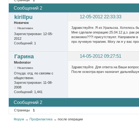
Сообщений 2
kirillpu
12-05-2012 22:33:33
Новичок
Здравствуйте. Я из Уральска. Хотелось бы
Неактивен
Мне сделали операцию 25.04.12 д.з. рак р
Зарегистрирован:
12-05-
возможно???! присутствуют. Направили в 
2012
про лучевую терапию. Могу ли я у вас пр
Сообщений:
1
Гарина
14-05-2012 09:27:51
Moderator
Здравствуйте. Для ответа на Ваши вопро
Неактивен
После осмотра врач назначит дальнейшую
Откуда:
отд. по связям с
общественн.
Зарегистрирован:
11-08-
2008
Сообщений:
1,441
Сообщений 2
Страницы
1
Форум
→
Профилактика
→
после операции