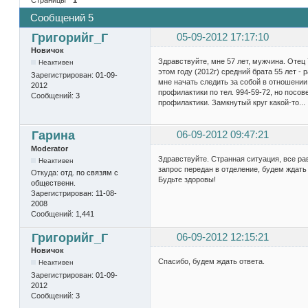
Сообщений 5
Григорийг_Г
05-09-2012 17:17:10
Новичок
Здравствуйте, мне 57 лет, мужчина. Отец 7
Неактивен
этом году (2012г) средний брата 55 лет - 
Зарегистрирован:
01-09-
мне начать следить за собой в отношении
2012
профилактики по тел. 994-59-72, но посо
Сообщений:
3
профилактики. Замкнутый круг какой-то...
Гарина
06-09-2012 09:47:21
Moderator
Здравствуйте. Странная ситуация, все ра
Неактивен
запрос передан в отделение, будем ждать 
Откуда:
отд. по связям с
Будьте здоровы!
общественн.
Зарегистрирован:
11-08-
2008
Сообщений:
1,441
Григорийг_Г
06-09-2012 12:15:21
Новичок
Спасибо, будем ждать ответа.
Неактивен
Зарегистрирован:
01-09-
2012
Сообщений:
3