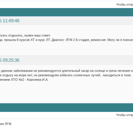
Чтобы отп
5 11:49:48
хать отдыхать, нужен ваш совет.
а прошла 8 курсов ХТ и курс ЛТ. Диагноз- ЛГМ 2 Б стадия, ремиссия. Могу ли я поехат
5 09:25:36
 данном заболевании не рекомендуется длительный загар на солнце и грязи лечения н
к отдыху на море нет, но рекомендуем избегать солнечных лучей, находиться в тени.
ением ХТО №2 - Королева И.А.
Чтобы отп
ния ЛГМ