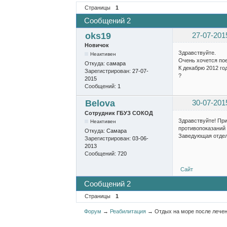
Страницы
1
Сообщений 2
oks19
27-07-201
Новичок
Здравствуйте.
Неактивен
Очень хочется пое
Откуда:
самара
К декабрю 2012 год
Зарегистрирован:
27-07-
?
2015
Сообщений:
1
Belova
30-07-201
Сотрудник ГБУЗ СОКОД
Здравствуйте! При
Неактивен
противопоказаний 
Откуда:
Самара
Заведующая отдел
Зарегистрирован:
03-06-
2013
Сообщений:
720
Сайт
Сообщений 2
Страницы
1
Форум
→
Реабилитация
→
Отдых на море после лече