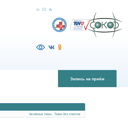
Запись на приём
Активные темы
Темы без ответов