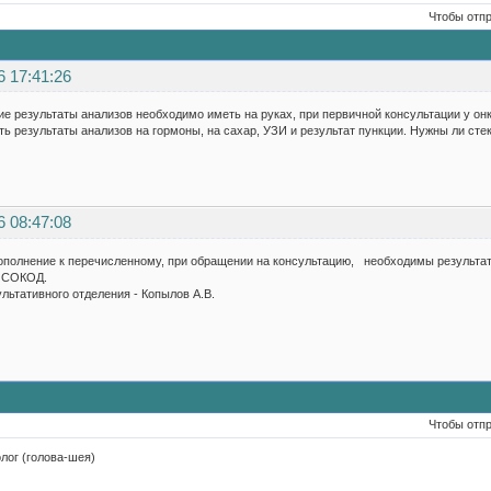
Чтобы отп
6 17:41:26
ие результаты анализов необходимо иметь на руках, при первичной консультации у он
ть результаты анализов на гормоны, на сахар, УЗИ и результат пункции. Нужны ли сте
6 08:47:08
ополнение к перечисленному, при обращении на консультацию, необходимы результаты
З СОКОД.
ьтативного отделения - Копылов А.В.
Чтобы отп
лог (голова-шея)