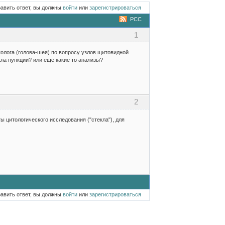
равить ответ, вы должны
войти
или
зарегистрироваться
РСС
1
колога (голова-шея) по вопросу узлов щитовидной
кла пункции? или ещё какие то анализы?
2
 цитологического исследования ("стекла"), для
равить ответ, вы должны
войти
или
зарегистрироваться