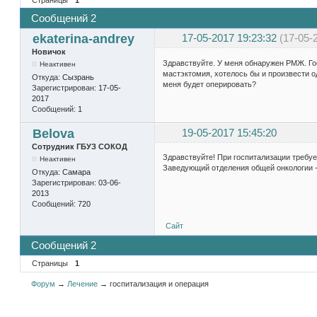
Сообщений 2
ekaterina-andrey
17-05-2017 19:23:32
(17-05-
Новичок
Здравствуйте. У меня обнаружен РМЖ. Го
Неактивен
мастэктомия, хотелось бы и произвести 
Откуда:
Сызрань
меня будет оперировать?
Зарегистрирован:
17-05-
2017
Сообщений:
1
Belova
19-05-2017 15:45:20
Сотрудник ГБУЗ СОКОД
Здравствуйте! При госпитализации требуе
Неактивен
Заведующий отделения общей онкологии -
Откуда:
Самара
Зарегистрирован:
03-06-
2013
Сообщений:
720
Сайт
Сообщений 2
Страницы
1
Форум
→
Лечение
→
госпитализация и операция