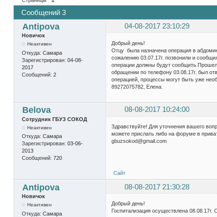
Сообщений 3
Antipova
04-08-2017 23:10:29
Новичок
Добрый день!
Неактивен
Отцу была назначена операция в абдомина
Откуда:
Самара
сожалению 03.07.17г. позвонили и сообщи
Зарегистрирован:
04-08-
операции должны будут сообщить.Прошел м
2017
обращении по телефону 03.08.17г. был отв
Сообщений:
2
операцией, процессы могут быть уже нео
89272075782, Елена.
Belova
08-08-2017 10:24:00
Сотрудник ГБУЗ СОКОД
Здравствуйте! Для уточнения вашего воп
Неактивен
можете прислать либо на форуме в приват
Откуда:
Самара
gbuzsokod@gmail.com
Зарегистрирован:
03-06-
2013
Сообщений:
720
Сайт
Antipova
08-08-2017 21:30:28
Новичок
Добрый день!
Неактивен
Госпитализация осуществлена 08.08.17г. 
Откуда:
Самара