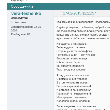
Сообщений 2
vera-feshenko
17-02-2019 12:21:57
Завсегдатай
Уважаемая Нина Федоровна! Поздравляем
Неактивен
Зарегистрирован:
18-10-
С днём рожденья, с юбилеем, добрый и з
2010
Желаем всегда быть на волне уверенности
Сообщений:
28
пополнять запасы сил и энергии, всегда и
чувствовать себя счастливым человеком.
Не работа, а призванье,
Вечное души старанье.
Острый ум и точность фраз,
Четкость знаний — вот что нас
Восхищает в вас всегда.
И боится вас беда:
Вы спасете, исцелите
Тело, душу воскресите.
А еще, мы скажем честно,
С вами очень интересно.
В этом не соврать вовек,
Вы — прекрасный человек!
И сегодня, в день рожденья,
Принимайте поздравленья!
Мы сердечно пожелаем
Исполненья всех желаний!
Ваши пациенты из г. Чапаевска
Гришина Т.А., Худошина Г.В., Чигирь И.И., 