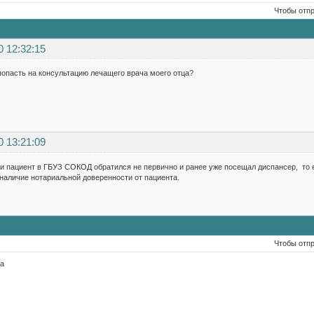
Чтобы отп
0 12:32:15
попасть на консультацию лечащего врача моего отца?
0 13:21:09
и пациент в ГБУЗ СОКОД обратился не первично и ранее уже посещал диспансер, то 
наличие нотариальной доверенности от пациента.
Чтобы отп
ча