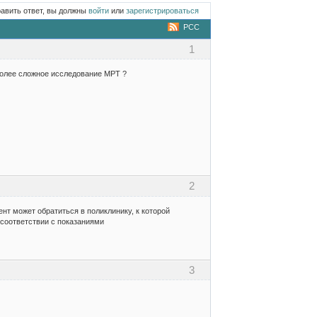
равить ответ, вы должны
войти
или
зарегистрироваться
РСС
1
 более сложное исследование МРТ ?
2
нт может обратиться в поликлинику, к которой
 соответствии с показаниями
3