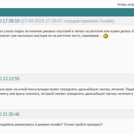
Чтобы отп
0 17:38:18
(27-04-2020 17:39:07 отредактировано Grable)
ел узнать видно ли наличие раковых опухолей в легких на рентгене или нужно делать
покоят уже несколько месяцев но на рентгене чисто, переживаю ...
0 12:12:55
ько врач на очной консультации может определить дальнейшую тактику лечения. Пацие
апевту или врачу-онкологу, который сможет определить дальнейшую тактику лечения в
0 21:35:46
 подобное реализовать в режиме онлайн? Точнее пройти проверку?