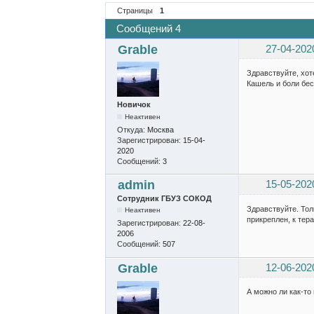
Страницы
1
Сообщений 4
Grable
27-04-202
Здравствуйте, хот
Кашель и боли бес
Новичок
Неактивен
Откуда:
Москва
Зарегистрирован:
15-04-
2020
Сообщений:
3
admin
15-05-202
Сотрудник ГБУЗ СОКОД
Здравствуйте. Тол
Неактивен
прикреплен, к тер
Зарегистрирован:
22-08-
2006
Сообщений:
507
Grable
12-06-202
А можно ли как-то