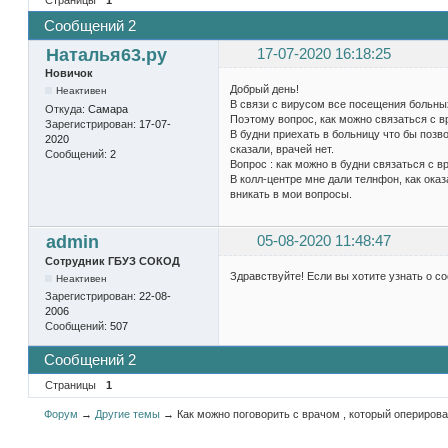
Сообщений 2
Наталья63.ру
17-07-2020 16:18:25
Новичок
Добрый день!
Неактивен
В связи с вирусом все посещения больны
Откуда:
Самара
Поэтому вопрос, как можно связаться с в
Зарегистрирован:
17-07-
В будни приехать в больницу что бы позв
2020
сказали, врачей нет.
Сообщений:
2
Вопрос : как можно в будни связаться с в
В колл-центре мне дали телнфон, как оказ
вникать в мои вопросы.
admin
05-08-2020 11:48:47
Сотрудник ГБУЗ СОКОД
Здравствуйте! Если вы хотите узнать о со
Неактивен
Зарегистрирован:
22-08-
2006
Сообщений:
507
Сообщений 2
Страницы
1
Форум
→
Другие темы
→
Как можно поговорить с врачом , который оперирова