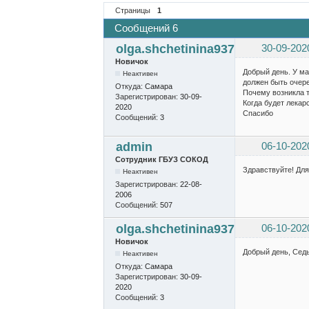
Страницы
1
Сообщений 6
olga.shchetinina937
30-09-202
Новичок
Добрый день. У ма
Неактивен
должен быть очере
Откуда:
Самара
Почему возникла 
Зарегистрирован:
30-09-
Когда будет лекар
2020
Спасибо
Сообщений:
3
admin
06-10-202
Сотрудник ГБУЗ СОКОД
Здравствуйте! Для
Неактивен
Зарегистрирован:
22-08-
2006
Сообщений:
507
olga.shchetinina937
06-10-202
Новичок
Добрый день, Сед
Неактивен
Откуда:
Самара
Зарегистрирован:
30-09-
2020
Сообщений:
3