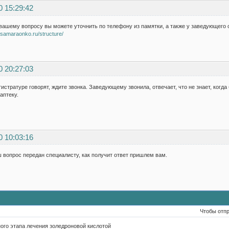
0 15:29:42
вашему вопросу вы можете уточнить по телефону из памятки, а также у заведующего 
//samaraonko.ru/structure/
0 20:27:03
истратуре говорят, ждите звонка. Заведующему звонила, отвечает, что не знает, когда 
аптеку.
0 10:03:16
 вопрос передан специалисту, как получит ответ пришлем вам.
Чтобы отп
ого этапа лечения золедроновой кислотой