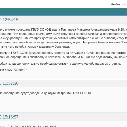
Чтобы отп
0 12:54:15
сте с мужем посещала ГБУЗ СОКОД врача Гончарова Максима Александровича в 9:20. У 
ерация. При посещение врача, ему были озвучены жалобы таки как дыхание через тр
 и сукровицей. На что врач дает не уместный комментарий: " Я же не виноват, что у В
ке пишет, что жалоб нет и не дал никаких рекомендаций. На приеме были в течение 3
ствие чего не обратились к главврачу больницы.
врачу в ГБУЗ СОКОД платно не возможно из-за ситуации с Covid, направление повторн
анное обращение к главврачу и наказать Гончарова М.А.. Так же подсказать, как нам 
общить, где дополнительно необходимо оставить данную жалобу на рассмотрение.
зи 8 927 730 99 97
0 11:37:30
ше сообщение будет доведено до администрации ГБУЗ СОКОД.
0 15:16:57
а 17.11.2020 с 13:00 на ВК, каб. 3076