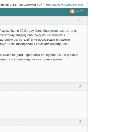
равить ответ, вы должны
войти
или
зарегистрироваться
РСС
1
мужу был в 2011 году был обнаружен рак гортани,
ахеостому затруднена, выделение мокроты
ас сопли загустели" и не производит ни какого
 минут. Были шокированы хамским обращение к
о никто не даст. Проблема со здоровьем не решена.
попасть к в больницу на повторный прием.
2
3