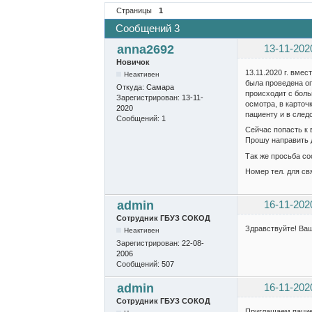
Страницы
1
Сообщений 3
anna2692
13-11-202
Новичок
13.11.2020 г. вме
Неактивен
была проведена оп
Откуда:
Самара
происходит с болью
Зарегистрирован:
13-11-
осмотра, в карточ
2020
пациенту и в след
Сообщений:
1
Сейчас попасть к 
Прошу направить д
Так же просьба со
Номер тел. для свя
admin
16-11-202
Сотрудник ГБУЗ СОКОД
Здравствуйте! Ва
Неактивен
Зарегистрирован:
22-08-
2006
Сообщений:
507
admin
16-11-202
Сотрудник ГБУЗ СОКОД
Приглашаем пациент