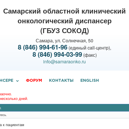
Самарский областной клинический
онкологический диспансер
(ГБУЗ СОКОД)
Самара, ул. Солнечная, 50
8 (846) 994-61-96
(единый call-центр),
8 (846) 994-03-99
(факс)
info@samaraonko.ru
НСЕРЕ
ФОРУМ
КОНТАКТЫ
ENGLISH
заочно.
несколько дней.
д
тесь.
а к пациентам