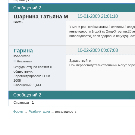
Сообщений 2
Шарнина Татьяна М
19-01-2009 21:01:10
Гость
У меня рак шейки матки 2 степени,2 стад
инвалидности 1год-2 гр 2год-3 группа,26
инвалидности( если здоровье не ухудшает
Гарина
10-02-2009 09:07:03
Moderator
Здравствуйте.
Неактивен
При переосвидетельствовании могут опред
Откуда:
отд. по связям с
общественн.
Зарегистрирован:
11-08-
2008
Сообщений:
1,441
Сообщений 2
Страницы
1
Форум
→
Реабилитация
→
инвалидность