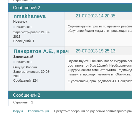
Сообщений 2
nmakhaneva
21-07-2013 14:20:35
Новичок
Сориентируйте просто по времени реабили
Неактивен
облучение йодом когда это происходит сра
Зарегистрирован:
21-07-
2013
Сообщений:
1
Панкратов А.Е., врач
29-07-2013 19:25:13
Завсегдатай
Здравствуйте. Обычно, после хирургичес
Неактивен
составляет от 5 до 10дней. Необходимост
Откуда:
Россия
хирургического вмешательства. Радиойод
Зарегистрирован:
30-08-
пациенты проходят лечение в г.Обнинске.
2010
Сообщений:
124
С уважением, врач-радиолог А.Е.Панкрат
Сообщений 2
Страницы
1
Форум
→
Реабилитация
→
Предстоит операция по удалению паппилярного ра