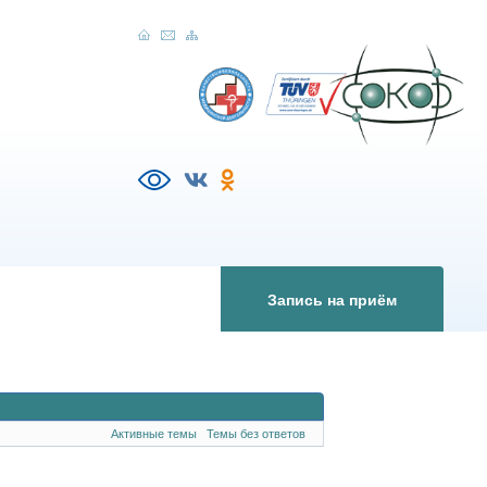
Запись на приём
Активные темы
Темы без ответов