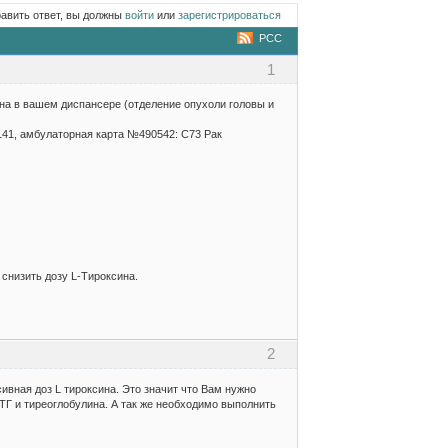
равить ответ, вы должны
войти
или
зарегистрироваться
РСС
1
вана в вашем диспансере (отделение опухоли головы и
141, амбулаторная карта №490542: С73 Рак
снизить дозу L-Тироксина.
2
вная доз L тироксина. Это значит что Вам нужно
к ТГ и тиреоглобулина. А так же необходимо выполнить