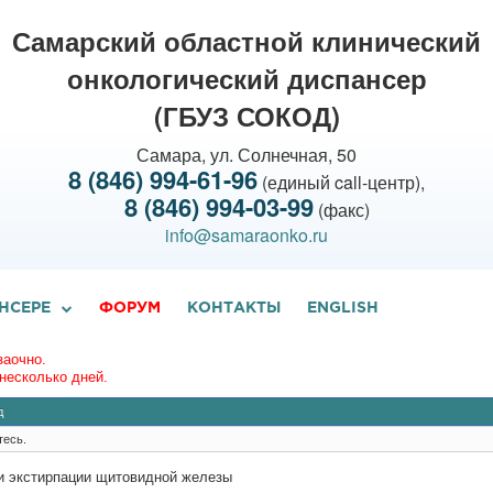
Самарский областной клинический
онкологический диспансер
(ГБУЗ СОКОД)
Самара, ул. Солнечная, 50
8 (846) 994-61-96
(единый call-центр),
8 (846) 994-03-99
(факс)
info@samaraonko.ru
НСЕРЕ
ФОРУМ
КОНТАКТЫ
ENGLISH
заочно.
несколько дней.
д
тесь.
и экстирпации щитовидной железы