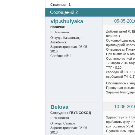
Страницы
1
Сообщений 2
vip.shulyaka
05-05-201
Новичок
Добрый день! Я, Ш
Неактивен
шеи №1).
Откуда:
Казахстан, г.
Основной диагноз,
Актюбинск
щитовидной железы
Зарегистрирован:
05-05-
Оперировал Письм
2016
При выписке было
Сообщений:
1
Согласно устной 
17 марта 2016 год
ТТГ - 0,10;
свободный Т3- 1,9
свободный Т4 -1,1
Обращалась к эндо
Прошу вас разъяс
Заранее благодарн
Belova
10-06-201
Сотрудник ГБУЗ СОКОД
Здравствуйте! Пок
Неактивен
прибавить дозу L 
Откуда:
Самара
контрольное УЗИ
Зарегистрирован:
03-06-
С уважением, врач
2013