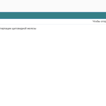
Чтобы отп
стирпации щитовидной железы