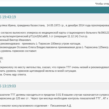
Чтобы отп
6 19:43:19
уляка Ирина, гражданка Казахстана, 14.05.1972 г.р., в декабре 2014 года проопериро
 согласно выписного эпикриза из медицинской карты стационарного больного №39012
 мультицентрический рТ1(m3)N1aM0, I ст (операция 11.12.14) 3 кл.гр.
енный Виктор Иванович.
 рекомендовано: принимать L-Тироксин 100мкгр утром натощак.
рекомендации Осокина Олега Владиславовича принимаемая доза L-Тироксина 125мкгр.
а уровень гормонов составил:
60;
7.
кринологу по месту жительства, сказал, что гормон ТТГ очень низкий и рекомендовал 
нить уровень гормонов щитовидной железы в моей ситуации.
а. Очень жду ответа.
6 13:19:03
азатели ТТГ должны находиться в пределах 0.01 В вашем случае назначается супресси
тироксина до 125 мкг ст . Через три месяца необходим контроль показателей ТТГ , АТ 
-онколог консультативного отделения - Письменная А.Д.