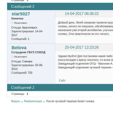
Сообщений 2
star5027
14-04-2017 06:36:22
Новичок
Добрый день. Моей свекрови провели курс
Неактивен
головы, ничего не показало, обезболивающ
Откуда:
Красноярск
назначили уже второй антибиотик. улучшен
Зарегистрирован:
14-04-
головы. Она практически не ест ничего.
2017
Сообщений:
1
Belova
20-04-2017 12:23:26
Сотрудник ГБУЗ СОКОД
Здравствуйте! Для постановки какие-либо
Неактивен
консультацию к врачу-онкологу, со всем 
Откуда:
Самара
Заведующий отделения ОГШ - Махонин А.
Зарегистрирован:
03-06-
Заведующий отделения лучевой терапии -
2013
Сообщений:
720
Сайт
Сообщений 2
Страницы
1
Форум
→
Реабилитация
→
После лучевой терапии болит голова