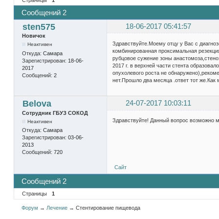
Сообщений 2
sten575
18-06-2017 05:41:57
Новичок
Здравствуйте.Моему отцу у Вас с диагноз
Неактивен
комбинированная проксимальная резекция
Откуда:
Самара
рубцовое сужение зоны анастомоза,стено
Зарегистрирован:
18-06-
2017 г. в верхней части стента образова
2017
опухолевого роста не обнаружено),рекоме
Сообщений:
2
нет.Прошло два месяца .ответ тот же.Как
Belova
24-07-2017 10:03:11
Сотрудник ГБУЗ СОКОД
Здравствуйте! Данный вопрос возможно м
Неактивен
Откуда:
Самара
Зарегистрирован:
03-06-
2013
Сообщений:
720
Сайт
Сообщений 2
Страницы
1
Форум
→
Лечение
→
Стентирование пищевода