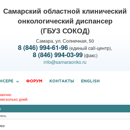
Самарский областной клинический
онкологический диспансер
(ГБУЗ СОКОД)
Самара, ул. Солнечная, 50
8 (846) 994-61-96
(единый call-центр),
8 (846) 994-03-99
(факс)
info@samaraonko.ru
НСЕРЕ
ФОРУМ
КОНТАКТЫ
ENGLISH
заочно.
несколько дней.
д
тесь.
ике