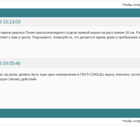
Чтобы отп
8 15:13:03
тавили диагноз Полип ректосигмоидного отдела прямой кишки на расстоянии 16 см. Р
ляют к вам в центр. Подскажите, пожалуйста, это делается одним днем и пребывание 
8 09:09:46
ас на руках должно быть еще одно направление в ГБУЗ СОКОД к врачу-онкологу (если 
шую тактику действий.
Чтобы отп