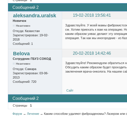
Сообщений 2
aleksandra.uralsk
19-02-2018 19:56:41
Новичок
Здравствуйте. У моей мамы фиброкистозн
Неактивен
см. Хотим приехать к вам на операцию. Н
Откуда:
Казахстан
каким образом уивас делают эту операцию
Зарегистрирован:
19-02-
операция. Так как мы иногородние - из Ка
2018
Сообщений:
1
Belova
20-02-2018 14:42:46
Сотрудник ГБУЗ СОКОД
Здравствуйте! Рекомендуем обратиться на
Неактивен
Обсудить каким образом будет проходить
Откуда:
Самара
заключения врача-онколога. На нашем са
Зарегистрирован:
03-06-
2013
Сообщений:
720
Сайт
Сообщений 2
Страницы
1
Форум
→
Лечение
→
Каким способом удаляют фиброаденомы? Лазером или 