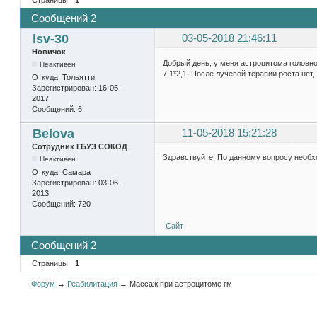
Сообщений 2
lsv-30
03-05-2018 21:46:11
Новичок
Добрый день, у меня астроцитома головно
Неактивен
7,1*2,1. После лучевой терапии роста не
Откуда:
Тольятти
Зарегистрирован:
16-05-
2017
Сообщений:
6
Belova
11-05-2018 15:21:28
Сотрудник ГБУЗ СОКОД
Здравствуйте! По данному вопросу необх
Неактивен
Откуда:
Самара
Зарегистрирован:
03-06-
2013
Сообщений:
720
Сайт
Сообщений 2
Страницы
1
Форум
→
Реабилитация
→
Массаж при астроцитоме гм