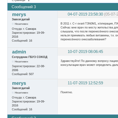
Сообщений 3
merys
04-07-2019 23:58:30
(05-07-
Завсегдатай
В 2011 г. C-r ovarii T3N0M1, х/операция, П
Неактивен
Сейчас мне врач по месту жительства для
Откуда:
г. Самара
слышала, что после перенесённого онкоз
Зарегистрирован:
19-09-
нельзя принимать любые витамины, т.к. о
2016
перенесённого онкозаболевания?
Сообщений:
16
admin
10-07-2019 08:06:45
Сотрудник ГБУЗ СОКОД
Здравствуйте! По данному вопросу пациен
Неактивен
консультации врач может определить дал
Зарегистрирован:
22-08-
2006
Сообщений:
507
merys
11-07-2019 12:52:59
Завсегдатай
Понятно.
Неактивен
Откуда:
г. Самара
Зарегистрирован:
19-09-
2016
Сообщений:
16