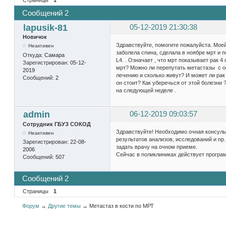
Сообщений 2
lapusik-81
05-12-2019 21:30:38
Новичок
Здравствуйте, помогите пожалуйста. Мое
Неактивен
заболела спина, сделала в ноябре мрт и 
Откуда:
Самара
L4. . Означает , что мрт показывает рак 
Зарегистрирован:
05-12-
мрт? Можно ли перепутать метастазы с о
2019
лечению и сколько живут? И может ли рак
Сообщений:
2
он стоит? Как уберечься от этой болезн
на следующей неделе .
admin
06-12-2019 09:03:57
Сотрудник ГБУЗ СОКОД
Здравствуйте! Необходимо очная консульт
Неактивен
результатов анализов, исследований и п
Зарегистрирован:
22-08-
задать врачу на очном приеме.
2006
Сейчас в поликлиниках действует програм
Сообщений:
507
Сообщений 2
Страницы
1
Форум
→
Другие темы
→
Метастаз в кости по МРТ