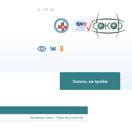
Запись на приём
Активные темы
Темы без ответов