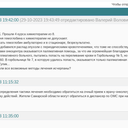
Чтобы отп
3 19:42:00
(29-10-2023 19:43:49 отредактировано Валерий Волови
 Прошли 4 курса химиотерапии из 8.
вня гемоглобина к химиотерапии не допускают.
ть гемоглобин амбулаторно и в стационаре, безрезультатно.
добавился распад опухоли с периодическими кровотечениями, что тоже не способству
ами онкоцентра оказывается паллиативная помощь, за что им огромнейшая благодарн
ллиативного больного, пытались попасть на переливание крови в Горбольницу № 5, но 
60. В горбольнице № 7, в которую удалось попасть, оказывается только паллиативная
упик...
ели все возможные методы лечения исчерпаны?
3 11:15:32
определения тактики лечения необходимо обратиться на очный прием к врачу-онкологу
у действий. Жители Самарской области могут обратиться в диспансер по ОМС при на
3 11:35:00