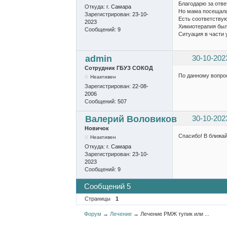
Благодарю за отве
Откуда:
г. Самара
Но мама посещала
Зарегистрирован:
23-10-
Есть соответству
2023
Химиотерапия была
Сообщений:
9
Ситуация в части 
admin
30-10-202
Сотрудник ГБУЗ СОКОД
По данному вопро
Неактивен
Зарегистрирован:
22-08-
2006
Сообщений:
507
Валерий Воловиков
30-10-202
Новичок
Спасибо! В ближай
Неактивен
Откуда:
г. Самара
Зарегистрирован:
23-10-
2023
Сообщений:
9
Сообщений 5
Страницы
1
Форум
→
Лечение
→
Лечение РМЖ тупик или ...