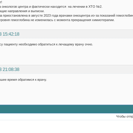
т!
 онкологов центра и фактически находится на лечении в ХТО №2.
ющие направления и выписки.
 приостановлена в августе 2023 года врачами онкоцентра из-за показаний гемоглобин
уровня гемоглобина не изменилась с момента прекращения химиотерапии.
3 15:42:18
су пациенту необходимо обратиться к лечащему врачу очно.
3 21:08:38
шее время обратимся к врачу.
Чтобы отп