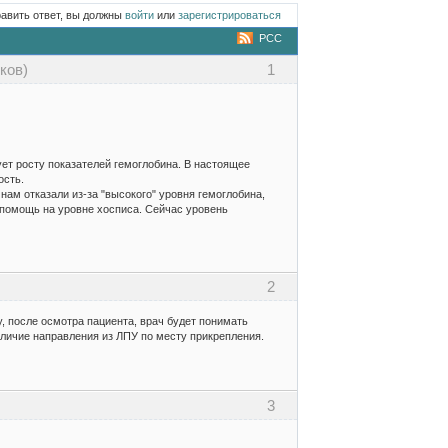
равить ответ, вы должны
войти
или
зарегистрироваться
РСС
ков)
1
ет росту показателей гемоглобина. В настоящее
ость.
нам отказали из-за "высокого" уровня гемоглобина,
 помощь на уровне хосписа. Сейчас уровень
2
, после осмотра пациента, врач будет понимать
личие направления из ЛПУ по месту прикрепления.
3