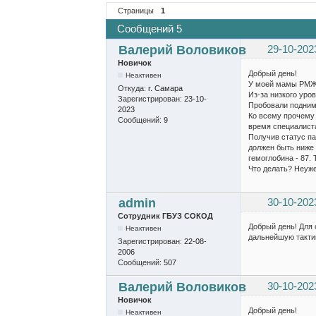
Страницы
1
Сообщений 5
Валерий Воловиков
29-10-202
Новичок
Добрый день!
Неактивен
У моей мамы РМЖ.
Откуда:
г. Самара
Из-за низкого уро
Зарегистрирован:
23-10-
Пробовали поднима
2023
Ко всему прочему 
Сообщений:
9
время специалист
Получив статус па
должен быть ниже 
гемоглобина - 87. Т
Что делать? Неуж
admin
30-10-202
Сотрудник ГБУЗ СОКОД
Добрый день! Для 
Неактивен
дальнейшую тактик
Зарегистрирован:
22-08-
2006
Сообщений:
507
Валерий Воловиков
30-10-202
Новичок
Добрый день!
Неактивен