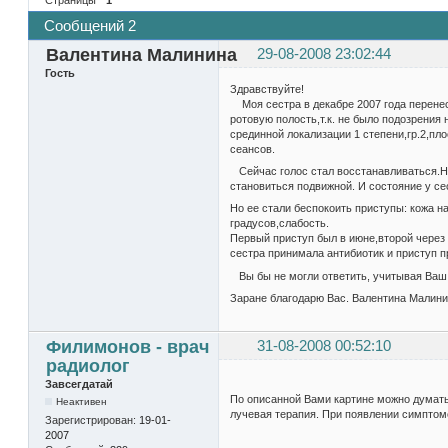
Сообщений 2
Валентина Малинина
29-08-2008 23:02:44
Гость
Здравствуйте!
Моя сестра в декабре 2007 года перенес
ротовую полость,т.к. не было подозрения 
срединной локализации 1 степени,гр.2,п
сеансов.
Сейчас голос стал восстанавливаться.На 
становиться подвижной. И состояние у с
Но ее стали беспокоить приступы: кожа н
градусов,слабость.
Первый приступ был в июне,второй через
сестра принимала антибиотик и приступ 
Вы бы не могли ответить, учитывая Ваш 
Заране благодарю Вас. Валентина Малини
Филимонов - врач
31-08-2008 00:52:10
радиолог
Завсегдатай
По описанной Вами картине можно думать
Неактивен
лучевая терапия. При появлении симптом
Зарегистрирован:
19-01-
2007