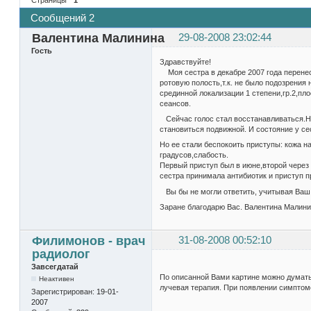
Сообщений 2
Валентина Малинина
29-08-2008 23:02:44
Гость
Здравствуйте!
Моя сестра в декабре 2007 года перенес
ротовую полость,т.к. не было подозрения 
срединной локализации 1 степени,гр.2,п
сеансов.
Сейчас голос стал восстанавливаться.На 
становиться подвижной. И состояние у с
Но ее стали беспокоить приступы: кожа н
градусов,слабость.
Первый приступ был в июне,второй через
сестра принимала антибиотик и приступ 
Вы бы не могли ответить, учитывая Ваш 
Заране благодарю Вас. Валентина Малини
Филимонов - врач
31-08-2008 00:52:10
радиолог
Завсегдатай
По описанной Вами картине можно думать
Неактивен
лучевая терапия. При появлении симптом
Зарегистрирован:
19-01-
2007