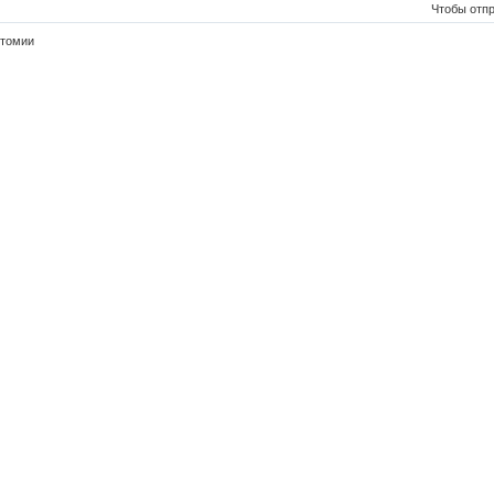
Чтобы отп
ктомии