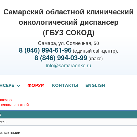
Самарский областной клинический
онкологический диспансер
(ГБУЗ СОКОД)
Самара, ул. Солнечная, 50
8 (846) 994-61-96
(единый call-центр),
8 (846) 994-03-99
(факс)
info@samaraonko.ru
НСЕРЕ
ФОРУМ
КОНТАКТЫ
ENGLISH
заочно.
несколько дней.
д
тесь.
астэктомии