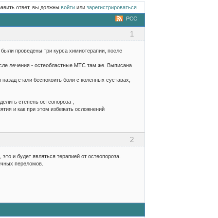
равить ответ, вы должны
войти
или
зарегистрироваться
РСС
1
и были проведены три курса химиотерапии, после
сле лечения - остеобластные МТС там же. Выписана
 назад стали беспокоить боли с коленных суставах,
делить степень остеопороза ;
ятия и как при этом избежать осложнений
2
 это и будет являться терапией от остеопороза.
ичных переломов.