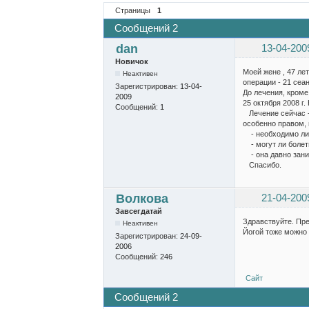
Страницы
1
Сообщений 2
dan
13-04-200
Новичок
Моей жене , 47 ле
Неактивен
операции - 21 сеа
Зарегистрирован:
13-04-
До лечения, кроме
2009
25 октября 2008 г
Сообщений:
1
Лечение сейчас - 
особенно правом, 
- необходимо ли 
- могут ли болеть
- она давно заним
Спасибо.
Волкова
21-04-200
Завсегдатай
Здравствуйте. Пре
Неактивен
Йогой тоже можно 
Зарегистрирован:
24-09-
2006
Сообщений:
246
Сайт
Сообщений 2