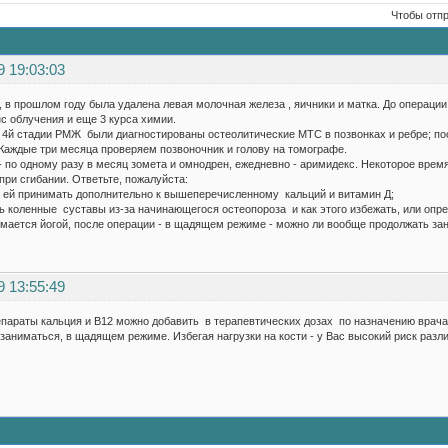
Чтобы отп
9 19:03:03
т, в прошлом году была удалена левая молочная железа , яичники и матка. До операци
нс облучения и еще 3 курса химии.
 4й стадии РМЖ были диагностированы остеолитические МТС в позвонках и ребре; по
. Каждые три месяца проверяем позвоночник и голову на томографе.
по одному разу в месяц зомета и омнодрен, ежедневно - аримидекс. Некоторое время
при сгибании. Ответьте, пожалуйста:
ей принимать дополнительно к вышеперечисленному кальций и витамин Д;
 коленные суставы из-за начинающегося остеопороза и как этого избежать, или опре
ается йогой, после операции - в щадящем режиме - можно ли вообще продолжать зан
9 13:55:49
параты кальция и В12 можно добавить в терапевтических дозах по назначению врача,
заниматься, в щадящем режиме. Избегая нагрузки на кости - у Вас высокий риск разл