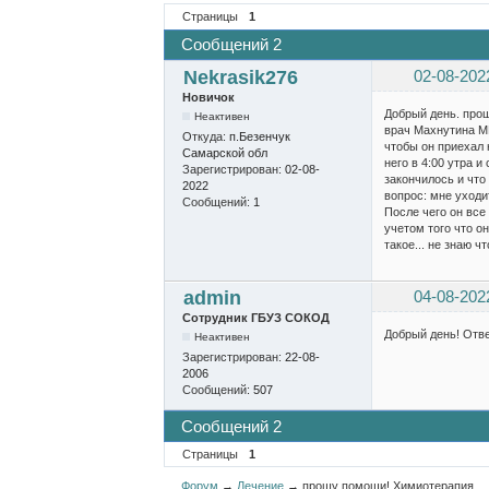
Страницы
1
Сообщений 2
Nekrasik276
02-08-202
Новичок
Добрый день. про
Неактивен
врач Махнутина МВ
Откуда:
п.Безенчук
чтобы он приехал 
Самарской обл
него в 4:00 утра и
Зарегистрирован:
02-08-
закончилось и что 
2022
вопрос: мне уходи
Сообщений:
1
После чего он все 
учетом того что он
такое... не знаю ч
admin
04-08-202
Сотрудник ГБУЗ СОКОД
Добрый день! Отв
Неактивен
Зарегистрирован:
22-08-
2006
Сообщений:
507
Сообщений 2
Страницы
1
Форум
→
Лечение
→
прошу помощи! Химиотерапия