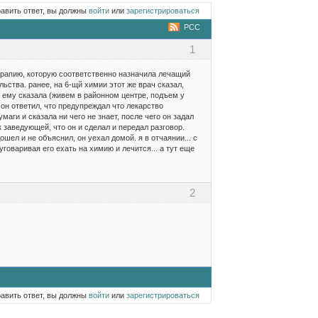
равить ответ, вы должны
войти
или
зарегистрироваться
РСС
1
ерапию, которую соответственно назначила лечащий
ьства. ранее, на 6-щй химии этот же врач сказал,
а ему сказала (живем в районном центре, подъем у
о он ответил, что предупреждал что лекарство
маги и сказала ни чего не знает, после чего он задал
 заведующей, что он и сделал и передал разговор.
шел и не объяснил, он уехал домой. я в отчаянии... с
уговаривая его ехать на химию и лечится... а тут еще
2
равить ответ, вы должны
войти
или
зарегистрироваться