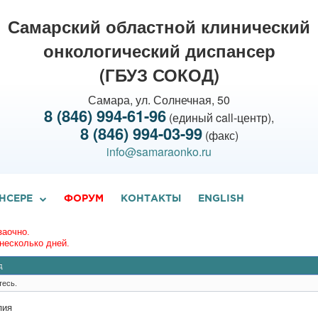
Самарский областной клинический
онкологический диспансер
(ГБУЗ СОКОД)
Самара, ул. Солнечная, 50
8 (846) 994-61-96
(единый call-центр),
8 (846) 994-03-99
(факс)
info@samaraonko.ru
НСЕРЕ
ФОРУМ
КОНТАКТЫ
ENGLISH
заочно.
несколько дней.
д
тесь.
пия