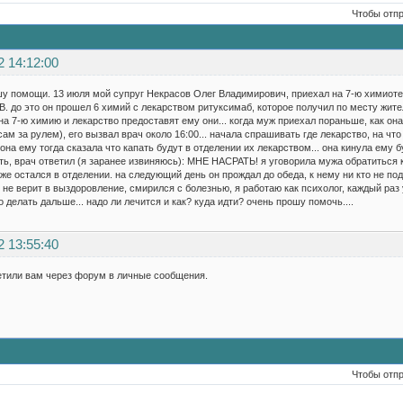
Чтобы отп
2 14:12:00
шу помощи. 13 июля мой супруг Некрасов Олег Владимирович, приехал на 7-ю химиот
. до это он прошел 6 химий с лекарством ритуксимаб, которое получил по месту жител
на 7-ю химию и лекарство предоставят ему они... когда муж приехал пораньше, как он
 сам за рулем), его вызвал врач около 16:00... начала спрашивать где лекарство, на чт
она ему тогда сказала что капать будут в отделении их лекарством... она кинула ему бу
ть, врач ответил (я заранее извиняюсь): МНЕ НАСРАТЬ! я уговорила мужа обратиться к
же остался в отделении. на следующий день он прождал до обеда, к нему ни кто не подо
 не верит в выздоровление, смирился с болезнью, я работаю как психолог, каждый раз 
то делать дальше... надо ли лечится и как? куда идти? очень прошу помочь....
2 13:55:40
етили вам через форум в личные сообщения.
Чтобы отп