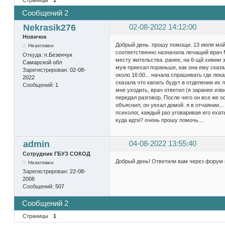
Сообщений 2
Nekrasik276
02-08-2022 14:12:00
Новичок
Добрый день. прошу помощи. 13 июля мой
Неактивен
соответственно назначила лечащий врач М
Откуда:
п.Безенчук
месту жительства. ранее, на 6-щй химии э
Самарской обл
муж приехал пораньше, как она ему сказал
Зарегистрирован:
02-08-
около 16:00... начала спрашивать где лека
2022
сказала что капать будут в отделении их л
Сообщений:
1
мне уходить, врач ответил (я заранее из
передал разговор. После чего он все же о
объяснил, он уехал домой. я в отчаянии...
психолог, каждый раз уговаривая его ехать
куда идти? очень прошу помочь....
admin
04-08-2022 13:55:40
Сотрудник ГБУЗ СОКОД
Добрый день! Ответили вам через форум 
Неактивен
Зарегистрирован:
22-08-
2006
Сообщений:
507
Сообщений 2
Страницы
1