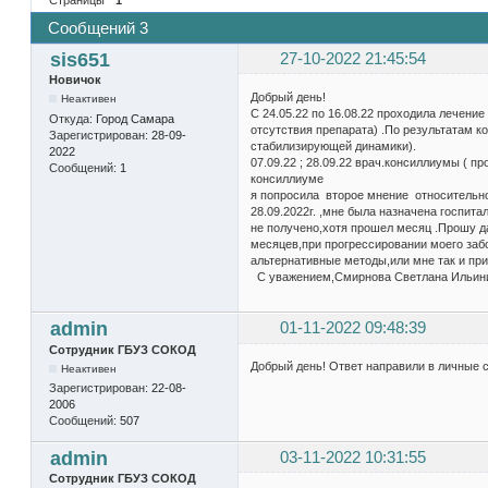
Сообщений 3
sis651
27-10-2022 21:45:54
Новичок
Добрый день!
Неактивен
С 24.05.22 по 16.08.22 проходила лечени
Откуда:
Город Самара
отсутствия препарата) .По результатам ко
Зарегистрирован:
28-09-
стабилизирующей динамики).
2022
07.09.22 ; 28.09.22 врач.консиллиумы ( 
Сообщений:
1
консиллиуме
я попросила второе мнение относительно
28.09.2022г. ,мне была назначена госпита
не получено,хотя прошел месяц .Прошу д
месяцев,при прогрессировании моего забо
альтернативные методы,или мне так и при
С уважением,Смирнова Светлана Ильинич
admin
01-11-2022 09:48:39
Сотрудник ГБУЗ СОКОД
Добрый день! Ответ направили в личные 
Неактивен
Зарегистрирован:
22-08-
2006
Сообщений:
507
admin
03-11-2022 10:31:55
Сотрудник ГБУЗ СОКОД