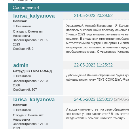
Сообщений 4
larisa_kalyanova
21-05-2023 20:39:52
Новичок
Уважаемый, Андрей Евгеньевич. Я, Калья
Неактивен
являюсь онкобольной и прохожу лечение 
Откуда:
г. Кинель пгт
Января 2023 года никакое лечение мне не
Алексеевка
опухоли. В следствии отсутствия необхо
Зарегистрирован:
21-05-
метастазами во внутренние органы и лимф
2023
очередной раз, отказано в лечении и пре
Сообщений:
2
необходимые меры. С уважением Кальяно
admin
22-05-2023 11:25:32
Сотрудник ГБУЗ СОКОД
Добрый день! Данное обращение будет д
Неактивен
официальную почту ГБУЗ СОКОД info@sama
Зарегистрирован:
22-08-
2006
Сообщений:
507
larisa_kalyanova
24-05-2023 15:59:19
(24-05-
Новичок
А когда я получу ответ на свое обращение
Неактивен
это время у него закончится? В чем этот 
Откуда:
г. Кинель пгт
бездействие и заменен или что-то еще?
Алексеевка
Зарегистрирован:
21-05-
2023