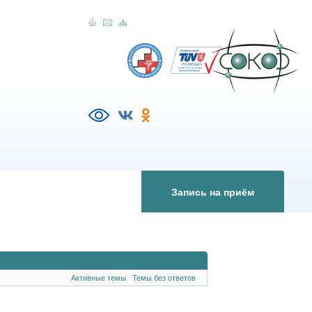
Запись на приём
Активные темы
Темы без ответов