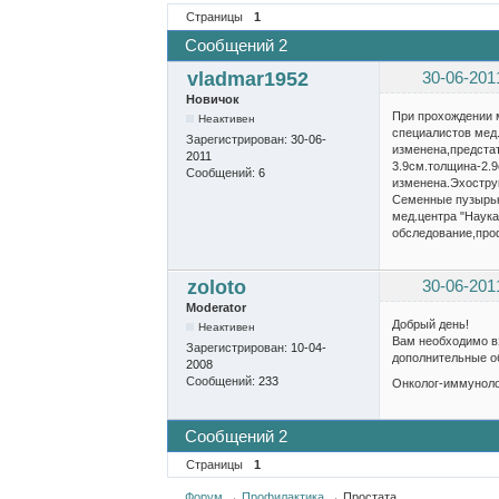
Страницы
1
Сообщений 2
vladmar1952
30-06-201
Новичок
При прохождении м
Неактивен
специалистов мед.
Зарегистрирован:
30-06-
изменена,предста
2011
3.9см.толщина-2.
Сообщений:
6
изменена.Эхостру
Семенные пузырьки
мед.центра "Наука
обследование,проф
zoloto
30-06-201
Moderator
Добрый день!
Неактивен
Вам необходимо вз
Зарегистрирован:
10-04-
дополнительные о
2008
Сообщений:
233
Онколог-иммунол
Сообщений 2
Страницы
1
Форум
→
Профилактика
→
Простата