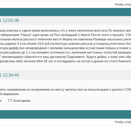
Чтобы отп
1 12:02:36
ед.осмотра и сдачи крови выяснилось,что у меня увеличена простата.По анализу кро
лаборатории "Наука" сдал кровь на Psa свободный-1.4мкг/л.После зтого я прошёл УЗИ
тельная железа распол.в типичном месте.Форма не изменена.Размеры несколько увел
9см,ширина-4.1см,объём-23,6 куб.см.Контуры ровные,капсула утолщена,уплотнена.Эх
ктура:диффузно-неоднородная с мелкими кальценатами и участками повыш.и пониж.эх
:расширены до 1,1 см,понижен.эхогенности,с наличием кистозных полостей размерам
" рекомендовал обратится в ваш диспансер.Подскажите, будьте добры, к кому мне об
илактика либо лечение.Мне 58 лет и откладывать на потом я думаю не стоит.Помогит
1 12:34:44
ять направление из поликлиники по месту жительства на консультацию к урологу СО
бследования.
ог Т.Г.Золотарева
Чтобы отп