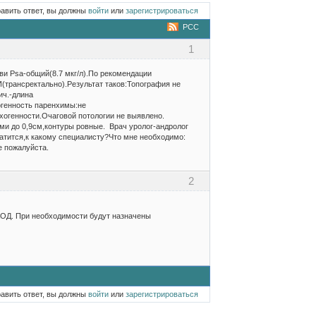
равить ответ, вы должны
войти
или
зарегистрироваться
РСС
1
ви Psa-общий(8.7 мкг/л).По рекомендации
(трансректально).Результат таков:Топография не
ич.-длина
огенность паренхимы:не
огенности.Очаговой потологии не выявлено.
и до 0,9см,контуры ровные. Врач уролог-андролог
ратится,к какому специалисту?Что мне необходимо:
е пожалуйста.
2
КОД. При необходимости будут назначены
равить ответ, вы должны
войти
или
зарегистрироваться