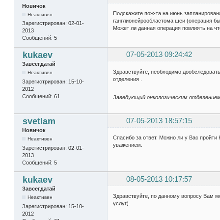
Новичок
Подскажите пож-та на июнь запланирован
Неактивен
ганглионейрообластома шеи (операция бы
Зарегистрирован:
02-01-
Может ли данная операция повлиять на ч
2013
Сообщений:
5
kukaev
07-05-2013 09:24:42
Завсегдатай
Здравствуйте, необходимо дообследовать 
Неактивен
отделения .
Зарегистрирован:
15-10-
2012
Сообщений:
61
Заведующий онкологическим отделением 
svetlam
07-05-2013 18:57:15
Новичок
Спасибо за ответ. Можно ли у Вас пройти 
Неактивен
уважением.
Зарегистрирован:
02-01-
2013
Сообщений:
5
kukaev
08-05-2013 10:17:57
Завсегдатай
Здравствуйте, по данному вопросу Вам мо
Неактивен
услуг).
Зарегистрирован:
15-10-
2012