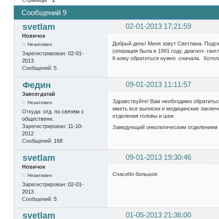
Сообщений 9
svetlam
02-01-2013 17:21:59
Новичок
Добрый день! Меня зовут Светлана. Подс
Неактивен
(операция была в 1991 году, диагноз- ган
Зарегистрирован:
02-01-
К кому обратиться нужно сначала. Хотел
2013
Сообщений:
5
Федин
09-01-2013 11:11:57
Завсегдатай
Здравствуйте! Вам необходимо обратитьс
Неактивен
иметь все выписки и медицинские заключе
Откуда:
отд. по связям с
отделения головы и шеи.
общественн.
Зарегистрирован:
11-10-
Заведующий онкологическим отделением 
2012
Сообщений:
168
svetlam
09-01-2013 19:30:46
Новичок
Спасибо большое
Неактивен
Зарегистрирован:
02-01-
2013
Сообщений:
5
svetlam
01-05-2013 21:36:00