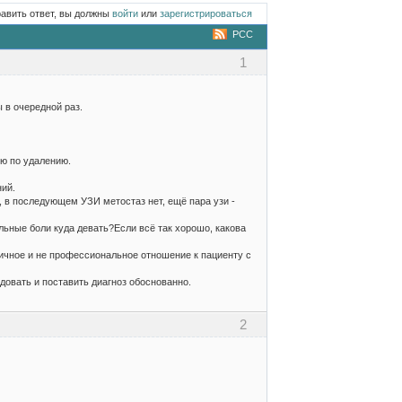
равить ответ, вы должны
войти
или
зарегистрироваться
РСС
1
 в очередной раз.
ию по удалению.
ий.
, в последующем УЗИ метостаз нет, ещё пара узи -
льные боли куда девать?Если всё так хорошо, какова
личное и не профессиональное отношение к пациенту с
довать и поставить диагноз обоснованно.
2