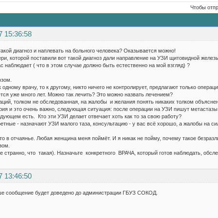
Чтобы отп
7 15:36:58
акой диагноз и наплевать на больного человека? Оказывается можно!
ри, которой поставили вот такой диагноз дали направление на УЗИ щитовидной железы
ас наблюдает ( что в этом случае должно быть естественно на мой взгляд) ?
озом.
к одному врачу, то к другому, никто ничего не контролирует, предлагают только операц
тся уже много лет. Можно так лечить? Это можно назвать лечением?
ций, толком не обследованная, на жалобы и желания понять никаких толком объяснен
рия и это очень важно, следующая ситуация: после операции на УЗИ пишут метастазы
дующем есть. Кто эти УЗИ делает отвечает хоть как то за свою работу?
етные - назначают УЗИ малого таза, консультацию - у вас всё хорошо, а жалобы на си
сто в отчаянье. Любая женщина меня поймёт. И я никак не пойму, почему такое безраз
зом.
е странно, что такая). Назначьте конкретного ВРАЧА, который готов наблюдать, обсле
7 13:46:50
ше сообщение будет доведено до администрации ГБУЗ СОКОД.