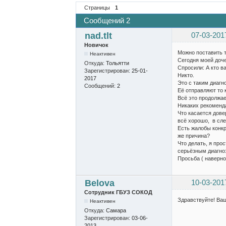
Страницы
1
Сообщений 2
nad.tlt
07-03-201
Новичок
Можно поставить т
Неактивен
Сегодня моей доче
Откуда:
Тольятти
Спросили: А кто в
Зарегистрирован:
25-01-
Никто.
2017
Это с таким диагн
Сообщений:
2
Её отправляют то 
Всё это продолжае
Никаких рекоменда
Что касается дове
всё хорошо, в сле
Есть жалобы конкр
же причина?
Что делать, я про
серьёзным диагно
Просьба ( наверно
Belova
10-03-201
Сотрудник ГБУЗ СОКОД
Здравствуйте! Ва
Неактивен
Откуда:
Самара
Зарегистрирован:
03-06-
2013