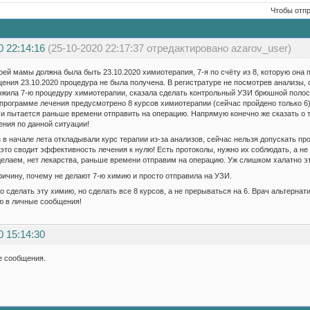
Чтобы отп
0 22:14:16
(25-10-2020 22:17:37 отредактировано azarov_user)
оей мамы должна была быть 23.10.2020 химиотерапия, 7-я по счёту из 8, которую она п
щения 23.10.2020 процедура не была получена. В регистратуре не посмотрев анализы, с
жила 7-ю процедуру химиотерапии, сказала сделать контрольный УЗИ брюшной полос
о программе лечения предусмотрено 8 курсов химиотерапии (сейчас пройдено только 6).
 и пытается раньше времени отправить на операцию. Напрямую конечно же сказать о то
ния по данной ситуации!
з в начале лета откладывали курс терапии из-за анализов, сейчас нельзя допускать пр
 это сводит эффективность лечения к нулю! Есть протоколы, нужно их соблюдать, а не п
делаем, нет лекарства, раньше времени отправим на операцию. Уж слишком халатно эт
ричину, почему не делают 7-ю химию и просто отправила на УЗИ.
о сделать эту химию, но сделать все 8 курсов, а не прерываться на 6. Врач альтерна
ю в личные сообщения!
0 15:14:30
е сообщения.