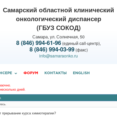
Самарский областной клинический
онкологический диспансер
(ГБУЗ СОКОД)
Самара, ул. Солнечная, 50
8 (846) 994-61-96
(единый call-центр),
8 (846) 994-03-99
(факс)
info@samaraonko.ru
НСЕРЕ
ФОРУМ
КОНТАКТЫ
ENGLISH
заочно.
несколько дней.
д
тесь.
т прерывание курса химиотерапии?