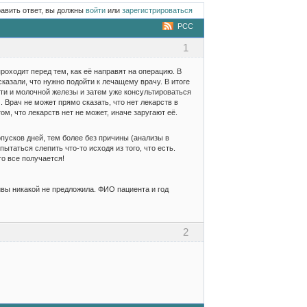
равить ответ, вы должны
войти
или
зарегистрироваться
РСС
1
роходит перед тем, как её направят на операцию. В
казали, что нужно подойти к лечащему врачу. В итоге
ти и молочной железы и затем уже консультироваться
 Врач не может прямо сказать, что нет лекарств в
м, что лекарств нет не может, иначе заругают её.
опусков дней, тем более без причины (анализы в
ытаться слепить что-то исходя из того, что есть.
о все получается!
тивы никакой не предложила. ФИО пациента и год
2