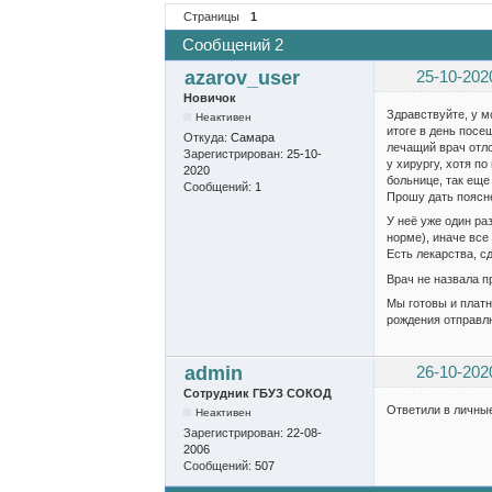
Страницы
1
Сообщений 2
azarov_user
25-10-202
Новичок
Здравствуйте, у м
Неактивен
итоге в день посе
Откуда:
Самара
лечащий врач отло
Зарегистрирован:
25-10-
у хирургу, хотя п
2020
больнице, так еще
Сообщений:
1
Прошу дать поясне
У неё уже один ра
норме), иначе все
Есть лекарства, с
Врач не назвала п
Мы готовы и платн
рождения отправл
admin
26-10-202
Сотрудник ГБУЗ СОКОД
Ответили в личны
Неактивен
Зарегистрирован:
22-08-
2006
Сообщений:
507