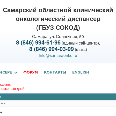
Самарский областной клинический
онкологический диспансер
(ГБУЗ СОКОД)
Самара, ул. Солнечная, 50
8 (846) 994-61-96
(единый call-центр),
8 (846) 994-03-99
(факс)
info@samaraonko.ru
НСЕРЕ
ФОРУМ
КОНТАКТЫ
ENGLISH
заочно.
несколько дней.
д
тесь.
ие