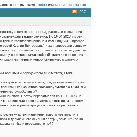
равить ответ, вы должны
войти
или
зарегистрироваться
РСС
1
ностику с целью постановки диагноза и назначения
 дальнейшей тактики лечения. Но 16.04.2023 у моей
кстренно госпитализирована в больницу им. Пирогова.
исеевой Ксении Викторовны) и запланировали выписку
льным с нестабильным состоянием: у неё периодически
ение, у неё очень зажат шейный отдел и позвоночник.
тся профилем лечения неврологического отделения
чим больным и передвигаться не может), чтобы
ь на дом участкового врача, предоставить ему копии
бы поликлиника назначила телеконсультацию с СОКОД и
 лечением онкобольных?
й консилиум. Сестру перезаписали на 11.05 2023 на
 что записи мало: сестра должна явиться за талоном
зможно ли ускорение процесса принятия решения о
о без её участия: например, вместо неё получить
ноза и дальнейшего лечения сестры, заменить её на
ледования были проведены с ней?