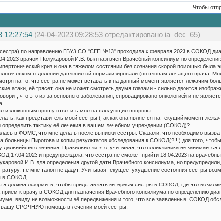
Чтобы отп
3 12:27:54
(24-04-2023 09:28:53 отредактировано ia_dec_65)
 сестра) по направлению ГБУЗ СО "СГП №13" проходила с февраля 2023 в СОКОД диаг
.04.2023 врачом Полукаровой И.В. был назначен Врачебный консилиум по определению
ипертонический криз и она в тяжелом состоянии без сознания скорой помощью была э
рологическом отделении давление ей нормализировали (по словам лечащего врача Мо
смотря на то, что сестра не может вставать и на данный момент является лежачим бо
кие атаки, её трясет, она не может смотреть двумя глазами - сильно двоится изображ
оворит, что это из-за основного заболевания, спровацировано онкологией и не являе
а.
изложенным прошу ответить мне на следующие вопросы:
делать, как представитель моей сестры (так как она является на текущий момент лежа
и определить тактику её лечения в вашем лечебном учреждении (СОКОД)?
алась в ФОМС, что мне делать после выписки сестры. Сказали, что необходимо вызват
а больницы Пирогова и копии результатов обследования в СОКОД(?!!!) для того, что
у дальнейшего лечения. Правильно ли это, учитывая, что поликлиника не занимается
КОД 17.04.2023 и предупреждала, что сестра не сможет прийти 18.04.2023 на врачебны
укаровой И.В. для определения другой даты Врачебного консилиума, но предупредили,
истратуру, т.е мне талон не дадут. Учитывая текущее ухудшение состояния сестры во
я в СОКОД.
ы я должна оформить, чтобы представлять интересы сестры в СОКОД, где это возможн
а прием к врачу в СОКОД для назначения Врачебного консилиума по определению диаг
иуме, ввиду не возможности её передвижения и того, что все заявленные СОКОД обс
 вашу СРОЧНУЮ помощь в лечении моей сестры.