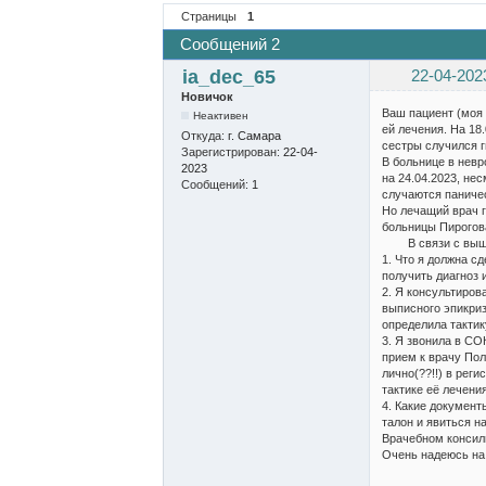
Страницы
1
Сообщений 2
ia_dec_65
22-04-202
Новичок
Ваш пациент (моя
Неактивен
ей лечения. На 18
Откуда:
г. Самара
сестры случился г
Зарегистрирован:
22-04-
В больнице в нев
2023
на 24.04.2023, не
Сообщений:
1
случаются паничес
Но лечащий врач г
больницы Пирогов
В связи с выше 
1. Что я должна с
получить диагноз 
2. Я консультиров
выписного эпикриз
определила тактик
3. Я звонила в СО
прием к врачу Пол
лично(??!!) в рег
тактике её лечени
4. Какие документ
талон и явиться н
Врачебном консил
Очень надеюсь на