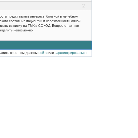
2
ности представлять интересы больной в лечебном
кого состояния пациентки и невозможности очной
авить выписку на ТМК в СОКОД. Вопрос о тактике
ределить невозможно.
равить ответ, вы должны
войти
или
зарегистрироваться