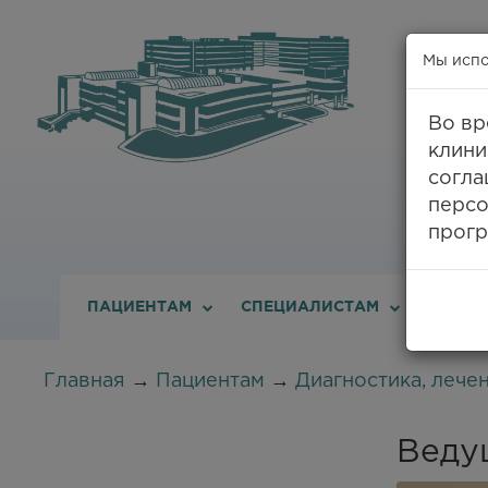
Мы испо
Во вр
клини
8
согла
персо
прогр
ПАЦИЕНТАМ
СПЕЦИАЛИСТАМ
О ДИС
Главная
→
Пациентам
→
Диагностика, лече
Веду