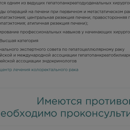
тся одним из ведущих гепатопанкреатодуоденальных хирурго
иды операций на печени при первичном и метастатическом ра
епатэктомия; центральная резекция печени; правосторонняя
епатэктомия; атипичная резекция печени);
рование профессиональных навыков у начинающих хирургов
Высшая категория
нального экспертного совета по гепатоцеллюлярному раку
йской и международной ассоциации гепатопанкреатобилиар
ейской ассоциации эндокринологов
центр лечения колоректального рака