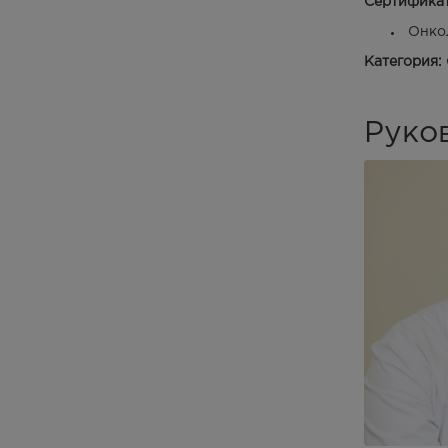
Сертифика
Онкол
Категория:
Руко