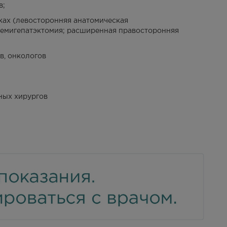
в;
ках (левосторонняя анатомическая
 гемигепатэктомия; расширенная правосторонняя
, онкологов
ных хирургов