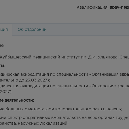
Квалификация:
врач-пед
ция
Об отделении
ие
:
- Куйбышевский медицинский институт им. Д.И. Ульянова. Спе
ты
:
дическая аккредитация по специальности «Организация здр
вительно до 23.03.2027);
дическая аккредитация по специальности «Онкология» (реш
.2027)
е деятельности:
ие больных с метастазами колоректального рака в печень;
ий спектр оперативных вмешательств на всех органах грудн
ранства, наружных локализаций;