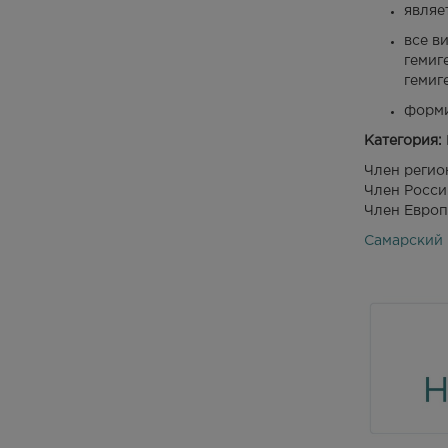
являе
все в
гемиг
гемиг
форми
Категория:
Член регио
Член Росси
Член Европ
Самарский 