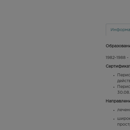
Информа
Образован
1982-1988 
Сертифика
Перио
дейст
Перио
30.08
Направлени
лечен
широк
прост