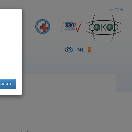
р),
AZ
инять