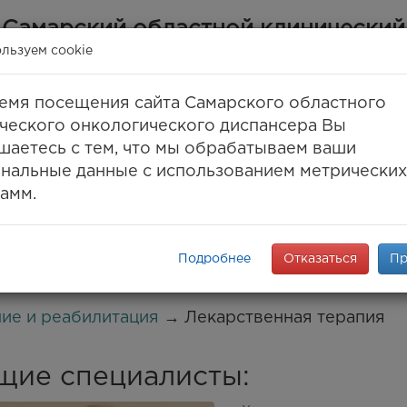
Самарский областной клинический
онкологический диспансер
льзуем cookie
(ГБУЗ СОКОД)
емя посещения сайта Самарского областного
Самара, ул. Солнечная, 50
ческого онкологического диспансера Вы
 (846) 30-777-30, 994-61-96
(единый call-цент
шаетесь с тем, что мы обрабатываем ваши
8 (846) 994-03-99
(факс)
нальные данные с использованием метрических
info@samaraonko.ru
амм.
onko.mz63.ru
ПАНСЕРЕ
КОНТАКТЫ
МЕДТУРИЗМ
ENG
K
Подробнее
Отказаться
Пр
ние и реабилитация
→ Лекарственная терапия
щие специалисты: