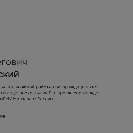
егович
ский
ача по лечебной работе, доктор медицинских
тник здравоохранения РФ, профессор кафедры
мГМУ Минздрава России
-99