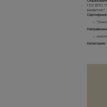
Образован
ГОУ ВПО "С
развитию",
Сертифика
"Онко
Направлени
онкол
Категория: