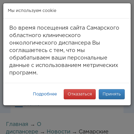
Мы используем cookie
Во время посещения сайта Самарского
областного клинического
онкологического диспансера Вы
Самара, ул. Солнечная, 50
соглашаетесь с тем, что мы
8 (846) 994-61-96
(тел. единый call-центр),
обрабатываем ваши персональные
994-03-99
факс
данные с использованием метрических
info@samaraonko.ru
программ.
Подробнее
Отказаться
Принять
Меню
Главная
→
О
диспансере
→
Новости
→ Самарские