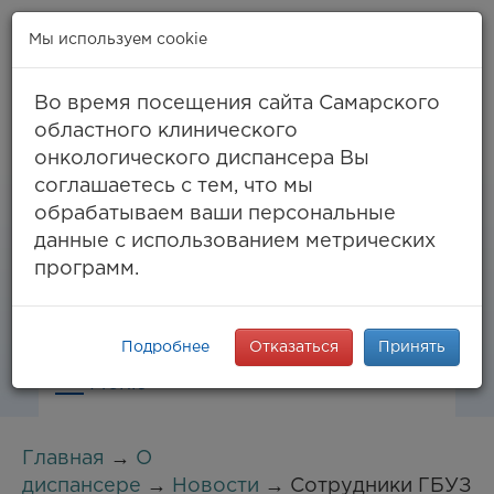
Мы используем cookie
Во время посещения сайта Самарского
областного клинического
онкологического диспансера Вы
Самара, ул. Солнечная, 50
соглашаетесь с тем, что мы
8 (846) 994-61-96
(тел. единый call-центр),
обрабатываем ваши персональные
994-03-99
факс
данные с использованием метрических
info@samaraonko.ru
программ.
Подробнее
Отказаться
Принять
Меню
Главная
→
О
диспансере
→
Новости
→ Сотрудники ГБУЗ