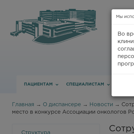
Мы испо
Во вр
клини
8
согла
персо
прогр
ПАЦИЕНТАМ
СПЕЦИАЛИСТАМ
О ДИС
Главная
→
О диспансере
→
Новости
→ Сотр
место в конкурсе Ассоциации онкологов Р
Сотр
Структура