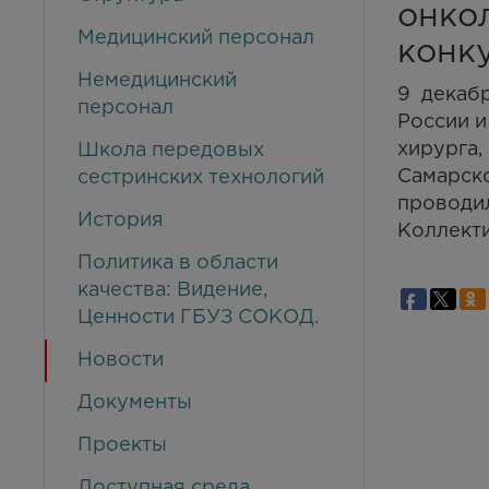
онко
Медицинский персонал
конк
Немедицинский
9 декаб
персонал
России и
хирурга,
Школа передовых
Самарско
сестринских технологий
проводил
История
Коллекти
Политика в области
качества: Видение,
Ценности ГБУЗ СОКОД.
Новости
Документы
Проекты
Доступная среда