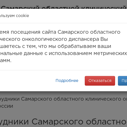
Самарский областной клинический
онкологический диспансер
льзуем cookie
(ГБУЗ СОКОД)
емя посещения сайта Самарского областного
Самара, ул. Солнечная, 50
ческого онкологического диспансера Вы
 (846) 30-777-30, 994-61-96
(единый call-цент
шаетесь с тем, что мы обрабатываем ваши
8 (846) 994-03-99
(факс)
нальные данные с использованием метрических
info@samaraonko.ru
амм.
onko.mz63.ru
ПАНСЕРЕ
КОНТАКТЫ
МЕДТУРИЗМ
ENG
K
Подробнее
Отказаться
Пр
удники Самарского областного клинического о
оссии
удники Самарского областно