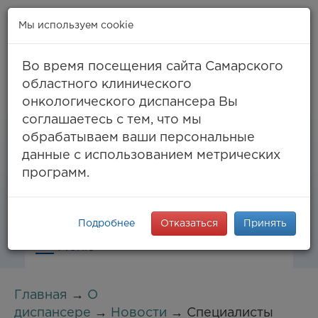
Мы используем cookie
Во время посещения сайта Самарского
областного клинического
онкологического диспансера Вы
Самара, ул. Солнечная, 50
соглашаетесь с тем, что мы
8 (846) 994-61-96
(тел. единый call-центр),
обрабатываем ваши персональные
994-03-99
факс
данные с использованием метрических
info@samaraonko.ru
программ.
Подробнее
Отказаться
Принять
Меню
Главная
→
О
диспансере
→
Новости
→ Специалисты