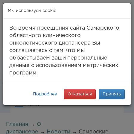
Мы используем cookie
Во время посещения сайта Самарского
областного клинического
онкологического диспансера Вы
Самара, ул. Солнечная, 50
соглашаетесь с тем, что мы
8 (846) 994-61-96
(тел. единый call-центр),
обрабатываем ваши персональные
994-03-99
факс
данные с использованием метрических
info@samaraonko.ru
программ.
Подробнее
Отказаться
Принять
Меню
Главная
→
О
диспансере
→
Новости
→ Самарские