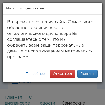
Мы используем cookie
Во время посещения сайта Самарского
областного клинического
онкологического диспансера Вы
Самара, ул. Солнечная, 50
соглашаетесь с тем, что мы
8 (846) 994-61-96
(тел. единый call-центр),
обрабатываем ваши персональные
994-03-99
факс
данные с использованием метрических
info@samaraonko.ru
программ.
Подробнее
Отказаться
Принять
Меню
Главная
→
О
диспансере
→
Новости
→ Самарские