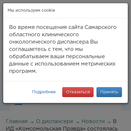
Мы используем cookie
Во время посещения сайта Самарского
областного клинического
онкологического диспансера Вы
Самара, ул. Солнечная, 50
соглашаетесь с тем, что мы
8 (846) 994-61-96
(тел. единый call-центр),
обрабатываем ваши персональные
994-03-99
факс
данные с использованием метрических
info@samaraonko.ru
программ.
Подробнее
Отказаться
Принять
Меню
Главная
→
О диспансере
→
Новости
→ В
ИД «Комсомольская Правда» состоялась